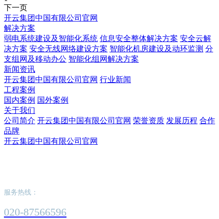
下一页
开云集团中国有限公司官网
解决方案
弱电系统建设及智能化系统
信息安全整体解决方案
安全云解
决方案
安全无线网络建设方案
智能化机房建设及动环监测
分
支组网及移动办公
智能化组网解决方案
新闻资讯
开云集团中国有限公司官网
行业新闻
工程案例
国内案例
国外案例
关于我们
公司简介
开云集团中国有限公司官网
荣誉资质
发展历程
合作
品牌
开云集团中国有限公司官网
开云集团中国有限公司官网
服务热线：
020-87566596