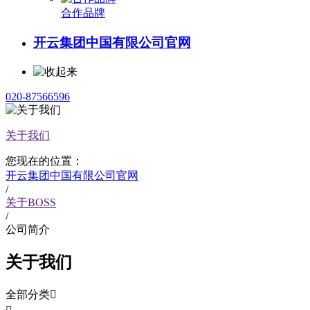
合作品牌
开云集团中国有限公司官网
020-87566596
关于我们
您现在的位置：
开云集团中国有限公司官网
/
关于BOSS
/
公司简介
关于我们
全部分类
