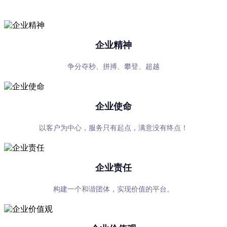
专心、专注、专业，超越自我，共赢未来
企业精神
争分夺秒、拼搏、攀登、超越
企业使命
以客户为中心，服务只有起点，满意没有终点！
企业责任
构建一个和谐团体，实现价值的平台。