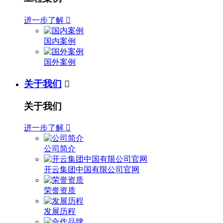
进一步了解

国内案例
国外案例
关于我们

关于我们
进一步了解

公司简介
开云集团中国有限公司官网
荣誉资质
发展历程