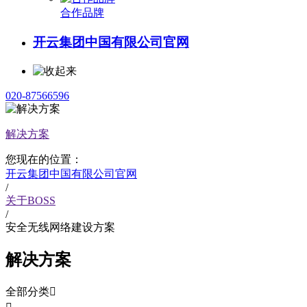
合作品牌
开云集团中国有限公司官网
020-87566596
解决方案
您现在的位置：
开云集团中国有限公司官网
/
关于BOSS
/
安全无线网络建设方案
解决方案
全部分类
