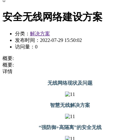

安全无线网络建设方案
分类：
解决方案
发布时间：
2022-07-29 15:50:02
访问量：
0
概要:
概要:
详情
无线网络现状及问题
智慧无线解决方案
“强防御+高隔离”的安全无线