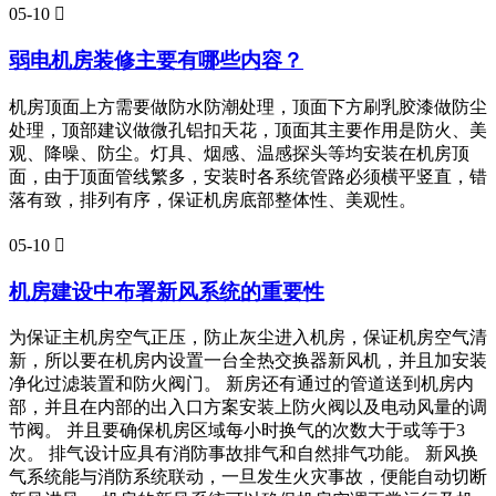
05-10

弱电机房装修主要有哪些内容？
机房顶面上方需要做防水防潮处理，顶面下方刷乳胶漆做防尘
处理，顶部建议做微孔铝扣天花，顶面其主要作用是防火、美
观、降噪、防尘。灯具、烟感、温感探头等均安装在机房顶
面，由于顶面管线繁多，安装时各系统管路必须横平竖直，错
落有致，排列有序，保证机房底部整体性、美观性。
05-10

机房建设中布署新风系统的重要性
为保证主机房空气正压，防止灰尘进入机房，保证机房空气清
新，所以要在机房内设置一台全热交换器新风机，并且加安装
净化过滤装置和防火阀门。 新房还有通过的管道送到机房内
部，并且在内部的出入口方案安装上防火阀以及电动风量的调
节阀。 并且要确保机房区域每小时换气的次数大于或等于3
次。 排气设计应具有消防事故排气和自然排气功能。 新风换
气系统能与消防系统联动，一旦发生火灾事故，便能自动切断