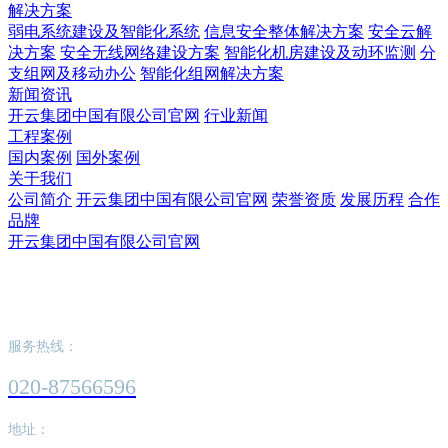
解决方案
弱电系统建设及智能化系统
信息安全整体解决方案
安全云解
决方案
安全无线网络建设方案
智能化机房建设及动环监测
分
支组网及移动办公
智能化组网解决方案
新闻资讯
开云集团中国有限公司官网
行业新闻
工程案例
国内案例
国外案例
关于我们
公司简介
开云集团中国有限公司官网
荣誉资质
发展历程
合作
品牌
开云集团中国有限公司官网
开云集团中国有限公司官网
服务热线：
020-87566596
地址：