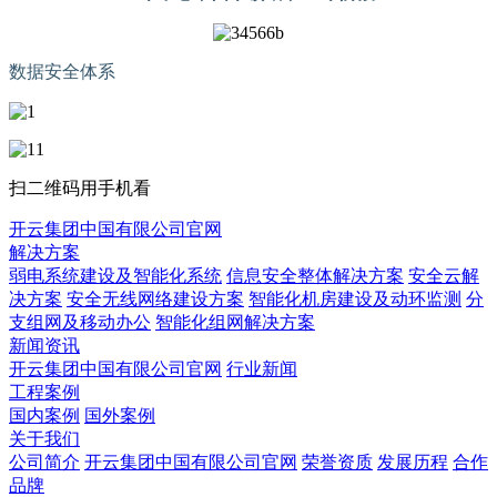
数据安全体系
扫二维码用手机看
开云集团中国有限公司官网
解决方案
弱电系统建设及智能化系统
信息安全整体解决方案
安全云解
决方案
安全无线网络建设方案
智能化机房建设及动环监测
分
支组网及移动办公
智能化组网解决方案
新闻资讯
开云集团中国有限公司官网
行业新闻
工程案例
国内案例
国外案例
关于我们
公司简介
开云集团中国有限公司官网
荣誉资质
发展历程
合作
品牌