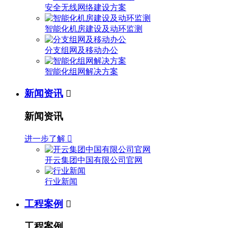
安全无线网络建设方案
智能化机房建设及动环监测
分支组网及移动办公
智能化组网解决方案
新闻资讯

新闻资讯
进一步了解

开云集团中国有限公司官网
行业新闻
工程案例

工程案例