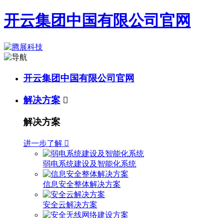
开云集团中国有限公司官网
开云集团中国有限公司官网
解决方案

解决方案
进一步了解

弱电系统建设及智能化系统
信息安全整体解决方案
安全云解决方案