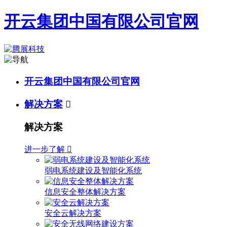
开云集团中国有限公司官网
开云集团中国有限公司官网
解决方案

解决方案
进一步了解

弱电系统建设及智能化系统
信息安全整体解决方案
安全云解决方案