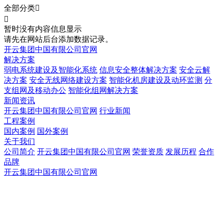
全部分类


暂时没有内容信息显示
请先在网站后台添加数据记录。
开云集团中国有限公司官网
解决方案
弱电系统建设及智能化系统
信息安全整体解决方案
安全云解
决方案
安全无线网络建设方案
智能化机房建设及动环监测
分
支组网及移动办公
智能化组网解决方案
新闻资讯
开云集团中国有限公司官网
行业新闻
工程案例
国内案例
国外案例
关于我们
公司简介
开云集团中国有限公司官网
荣誉资质
发展历程
合作
品牌
开云集团中国有限公司官网
开云集团中国有限公司官网