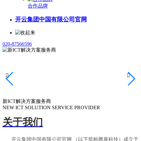
合作品牌
开云集团中国有限公司官网
020-87566596


新ICT解决方案服务商
NEW ICT SOLUTION SERVICE PROVIDER
关于我们
开云集团中国有限公司官网 （以下简称腾展科技）成立于