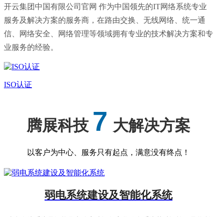
开云集团中国有限公司官网 作为中国领先的IT网络系统专业
服务及解决方案的服务商，在路由交换、无线网络、统一通
信、网络安全、网络管理等领域拥有专业的技术解决方案和专
业服务的经验。
ISO认证
7
腾展科技
大解决方案
以客户为中心、服务只有起点，满意没有终点！
弱电系统建设及智能化系统