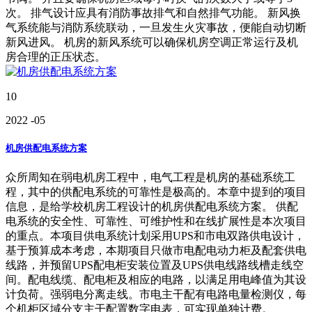
次。 排气设计应具有消防事故排气和自然排气功能。 新风换
气系统能与消防系统联动，一旦发生火灾事故，便能自动切断
新风进风。 机房的新风系统可以确保机房空调正常运行及机
房合理的正压状态。
10
2022
-05
机房供配电系统方案
众所周知在弱电机房工程中，电气工程是机房的基础系统工
程，其中的供配电系统的可靠性是极高的。本章中提到的项目
信息，是给学校机房工程设计的机房供配电系统方案。 供配
电系统的安全性、可靠性、可维护性和在线扩展性是本次项目
的重点。本项目供电系统计划采用UPS和市电双路供电设计，
基于预算成本考虑，本期项目只做市电配电动力柜及配套供电
线路，并预留UPS配电柜安装位置及UPS供电线路线槽走线空
间。配电线缆、配电柜及相应的电路，以满足用电峰值为其设
计负荷。强弱电分离走线。市电主干配有电路电量检测仪，每
个机柜区域分支主干配置数字电表，可实现单独计费。