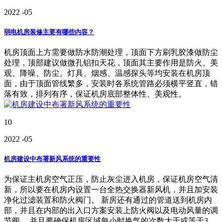
2022
-05
弱电机房装修主要有哪些内容？
机房顶面上方需要做防水防潮处理，顶面下方刷乳胶漆做防尘
处理，顶部建议做微孔铝扣天花，顶面其主要作用是防火、美
观、降噪、防尘。灯具、烟感、温感探头等均安装在机房顶
面，由于顶面管线繁多，安装时各系统管路必须横平竖直，错
落有致，排列有序，保证机房底部整体性、美观性。
10
2022
-05
机房建设中布署新风系统的重要性
为保证主机房空气正压，防止灰尘进入机房，保证机房空气清
新，所以要在机房内设置一台全热交换器新风机，并且加安装
净化过滤装置和防火阀门。 新房还有通过的管道送到机房内
部，并且在内部的出入口方案安装上防火阀以及电动风量的调
节阀。 并且要确保机房区域每小时换气的次数大于或等于3