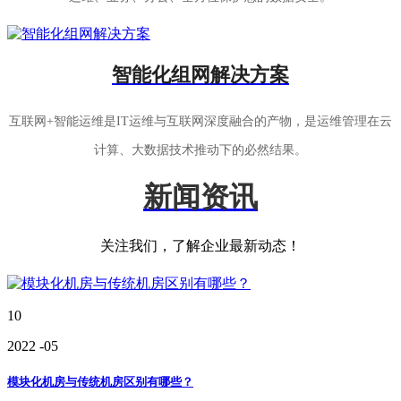
智能化组网解决方案
互联网+智能运维是IT运维与互联网深度融合的产物，是运维管理在云
计算、大数据技术推动下的必然结果。
新闻资讯
关注我们，了解企业最新动态！
10
2022
-05
模块化机房与传统机房区别有哪些？